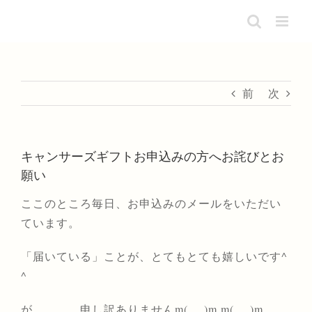
Skip
to
content
前
次
キャンサーズギフトお申込みの方へお詫びとお
願い
ここのところ毎日、お申込みのメールをいただい
ています。
「届いている」ことが、とてもとても嬉しいです^
^
が、、、、申し訳ありませんm(_ _)m m(_ _)m